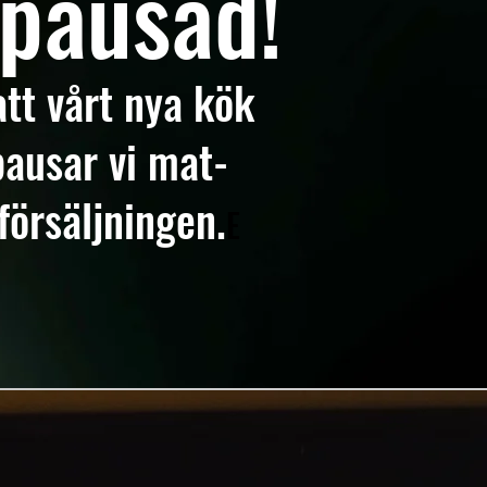
pausad!
att vårt nya kök
pausar vi mat-
försäljningen.
E​