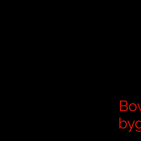
Bow
byg