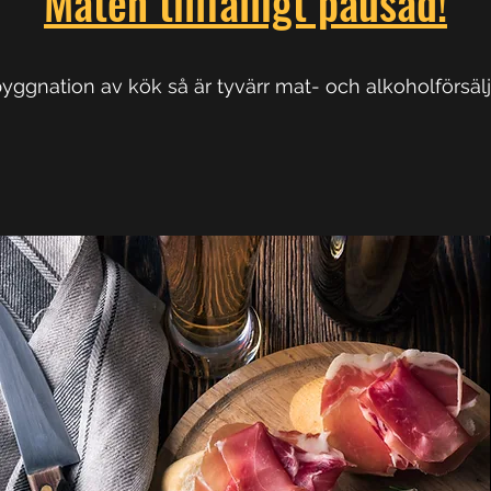
Maten tillfälligt pausad!
byggnation av kök så är tyvärr mat- och alkoholförsäl