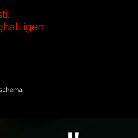
ti.
ghall igen
s schema.