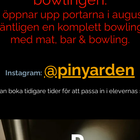
 öppnar upp portarna i augus
i äntligen en komplett bowlin
med mat, bar & bowling.
@pinyarden
Instagram: ​
F
an boka tidigare tider för att passa in i eleverna