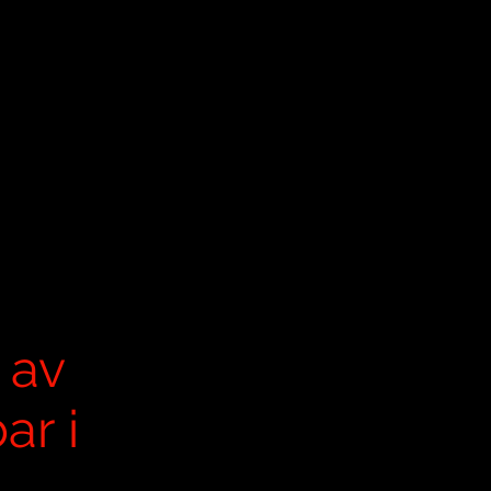
d av
ar i