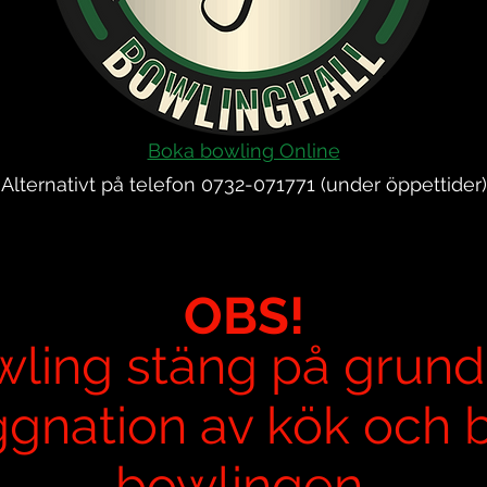
Boka bowling Online
Alternativt på telefon 0732-
071771 (under öppettider)
OBS!
ling stäng på grun
gnation av kök och b
bowlingen.