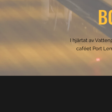
B
I hjärtat av Vatte
caféet Port Lem