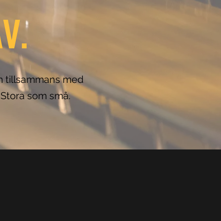
V.
som tillsammans med
. Stora som små.