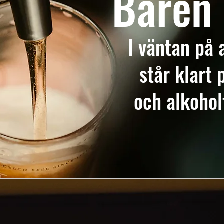
Baren 
I väntan på 
står klart 
och alkohol